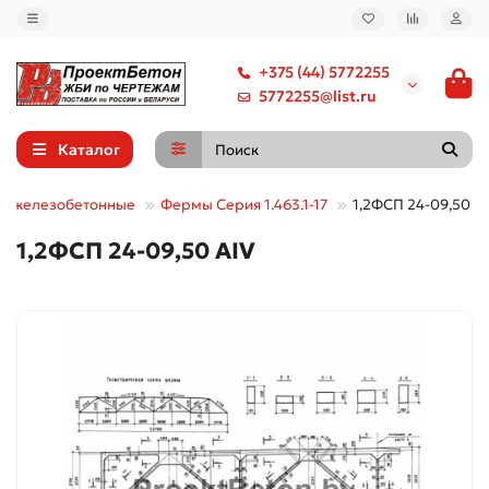
+375 (44) 5772255
5772255@list.ru
Каталог
ы железобетонные
Фермы Серия 1.463.1-17
1,2ФСП 24-09,50 А
1,2ФСП 24-09,50 АIV