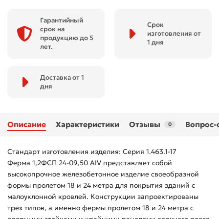
Гарантийный
Срок
срок на
изготовления от
продукцию до 5
1 дня
лет.
Доставка от 1
дня
Описание
Характеристики
Отзывы
Вопрос-
0
Стандарт изготовления изделия: Серия 1.463.1-17
Ферма 1,2ФСП 24-09,50 АIV представляет собой
высокопрочное железобетонное изделие своеобразной
формы пролетом 18 и 24 метра для покрытия зданий с
малоуклонной кровлей. Конструкции запроектированы
трех типов, а именно фермы пролетом 18 и 24 метра с
опорными стойками и крайними панелями верхнего пояса,