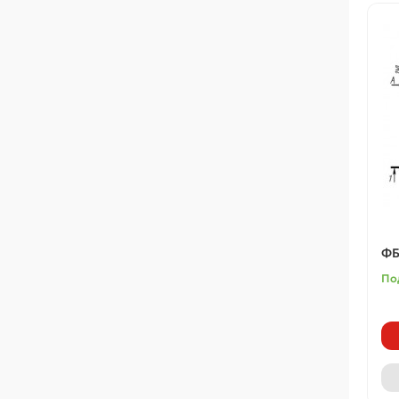
ФБ
По