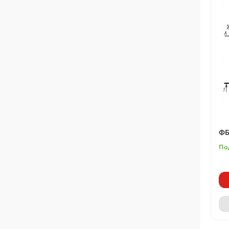
ФБ
По