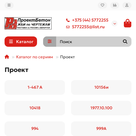
+375 (44) 5772255
5772255@list.ru
Каталог
Каталог по сериям
Проект
Проект
1-467 А
10156и
10418
1977.10.100
994
999А