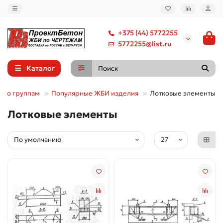
+375 (44) 5772255
5772255@list.ru
Каталог
г по группам
Популярные ЖБИ изделия
Лотковые элементы
Лотковые элементы