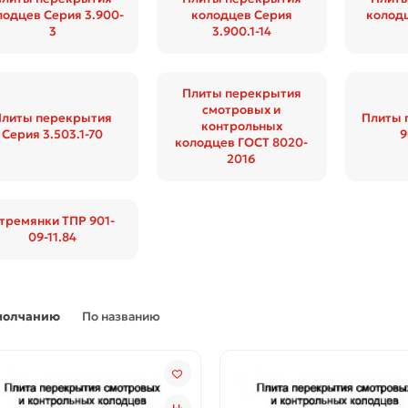
лодцев Серия 3.900-
колодцев Серия
колодц
3
3.900.1-14
Плиты перекрытия
смотровых и
Плиты перекрытия
Плиты 
контрольных
Серия 3.503.1-70
9
колодцев ГОСТ 8020-
2016
тремянки ТПР 901-
09-11.84
молчанию
По названию