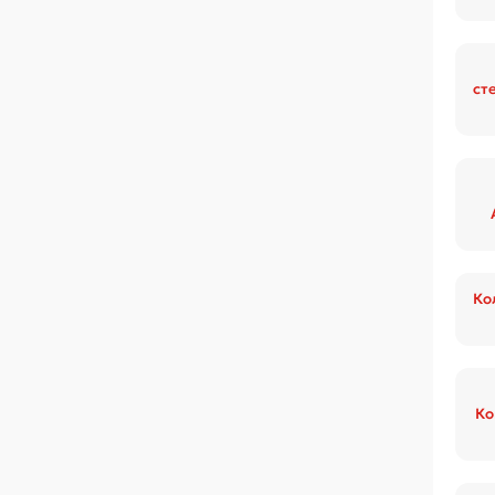
ст
Ко
Ко