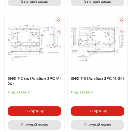
Быстрый заказ
Быстрый заказ
3НФ 7-2 мк (Альбом 3РС 41-
3НФ 7-3 (Альбом 3РС 41-24)
24)
Под заказ ✓
Под заказ ✓
В корзину
В корзину
Быстрый заказ
Быстрый заказ