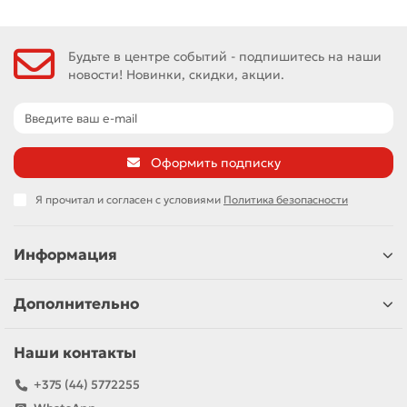
Будьте в центре событий - подпишитесь на наши
новости! Новинки, скидки, акции.
Оформить подписку
Я прочитал и согласен с условиями
Политика безопасности
Информация
Дополнительно
Наши контакты
+375 (44) 5772255