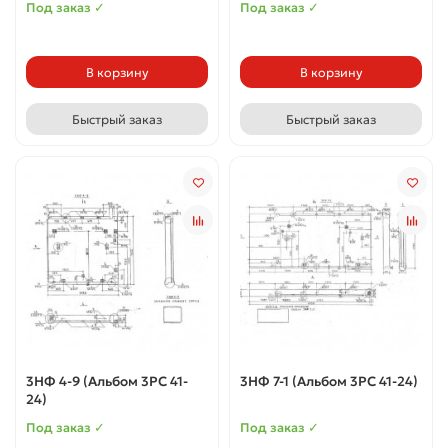
Под заказ ✓
Под заказ ✓
В корзину
В корзину
Быстрый заказ
Быстрый заказ
3НФ 4-9 (Альбом 3РС 41-
3НФ 7-1 (Альбом 3РС 41-24)
24)
Под заказ ✓
Под заказ ✓