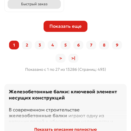
Быстрый заказ
Показать еще
1
2
3
4
5
6
7
8
9
>
>|
Показано с 1 по 27 из 13286 (Страниц: 493)
Железобетонные балки: ключевой элемент
несущих конструкций
В современном строительстве
железобетонные балки
играют одну из
ведущих ролей в обеспечении надежности и
долговечности зданий и сооружений. Эти
Показать описание полностью