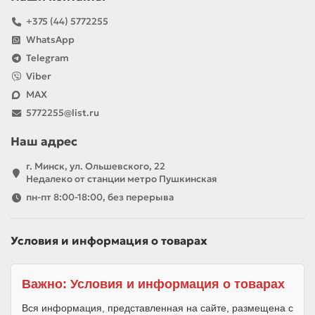
эстакад, тоннелей.
Ригелей:
В каркасных конструкциях,
+375 (44) 5772255
соединяя колонны.
WhatsApp
Элементов мостовых сооружений:
Telegram
Несущие пролеты мостов.
Viber
Преимущества:
MAX
Высокая несущая способность:
5772255@list.ru
Способность выдерживать значительные
нагрузки.
Наш адрес
Долговечность:
Устойчивость к внешним
воздействиям и длительный срок службы.
г. Минск, ул. Ольшевского, 22
Огнестойкость:
Бетон защищает стальную
Недалеко от станции метро Пушкинская
арматуру от высоких температур.
пн-пт 8:00-18:00, без перерыва
Экономичность:
Относительно невысокая
стоимость по сравнению с другими
материалами при сопоставимой
Условия и информация о товарах
прочности.
Железобетонные балки – это проверенное
временем решение, обеспечивающее
Важно: Условия и информация о товарах
безопасность и надежность практически
любого строительного проекта.
Вся информация, представленная на сайте, размещена с