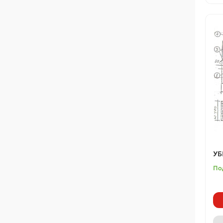
УБ
По