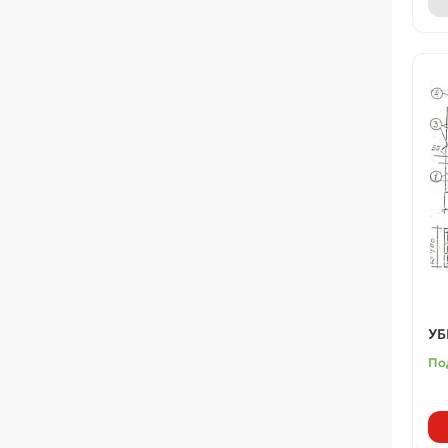
УБ
По