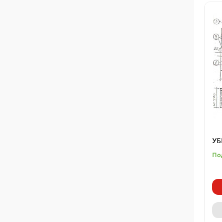
УБ
По