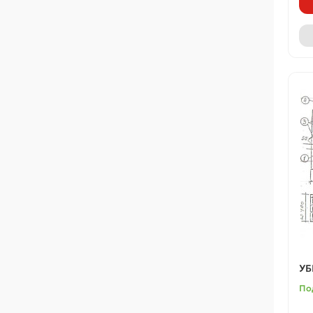
УБ
По