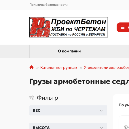
Политика безопасности
О компании
Каталог по группам
Утяжелители железобе
Грузы армобетонные седл
Фильтр
По у
ВЕС
ВЫСОТА