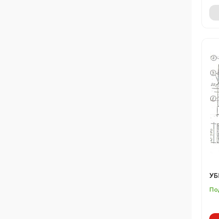
УБ
По