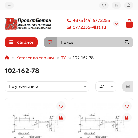
+375 (44) 5772255
5772255@list.ru
Каталог
Каталог по сериям
ТУ
102-162-78
102-162-78