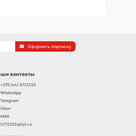
Оформить подписку
аши контакты
+375 (44) 5772255
WhatsApp
Telegram
Viber
MAX
5772255@list.ru