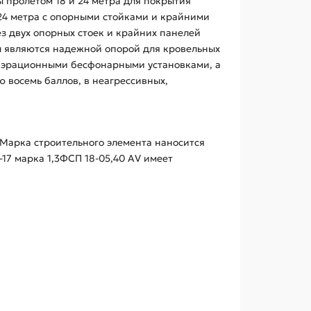
 пролетом 18 и 24 метра для покрытия
 24 метра с опорными стойками и крайними
ез двух опорных стоек и крайних панелей
ы являются надежной опорой для кровельных
оаэрационными бесфонарными установками, а
ю восемь баллов, в неагрессивных,
 Марка строительного элемента наносится
17 марка 1,3ФСП 18-05,40 АV имеет