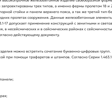
ой высокопрочное железобетонное изделие своеобразной формы
 запроектированы трех типов, а именно фермы пролетом 18 и
орной стойки и панели верхнего пояса, а так же третий тип-б
средних пролетах сооружения. Данные железобетонные элемент
3.1-17 допускает применение конструкций с зенитными и свет
ия, в несейсмических и в сейсмических районах с сейсмичность
согласно действующему документу.
зделия можно встретить сочетание буквенно-цифровых групп.
ой при помощи трафаретов и штампов. Согласно Серии 1.463.1-
 панели;
трах;