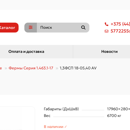
+375 (44
Каталог
5772255@
Оплата и доставка
Новости
е
Фермы Серия 1.463.1-17
1,3ФСП 18-05,40 АV
Габариты (ДхШхВ)
17960×280
Вес
6700 кг
В наличии ✓