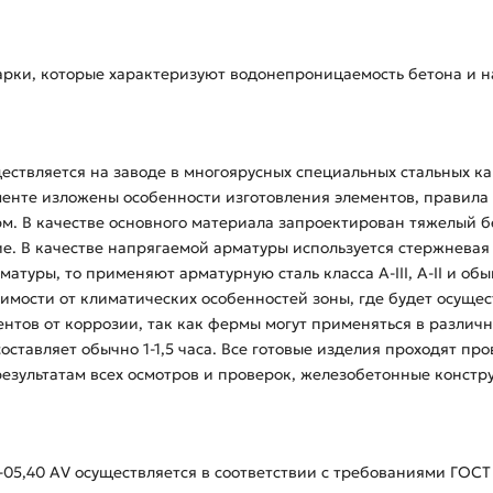
арки, которые характеризуют водонепроницаемость бетона и н
ествляется на заводе в многоярусных специальных стальных к
ументе изложены особенности изготовления элементов, правила
. В качестве основного материала запроектирован тяжелый бе
 В качестве напрягаемой арматуры используется стержневая ст
матуры, то применяют арматурную сталь класса A-III, A-II и об
симости от климатических особенностей зоны, где будет осущес
ентов от коррозии, так как фермы могут применяться в различ
оставляет обычно 1-1,5 часа. Все готовые изделия проходят п
По результатам всех осмотров и проверок, железобетонные кон
05,40 АV осуществляется в соответствии с требованиями ГОСТ