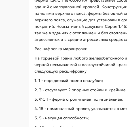
Ферма 1,3ФСП 18-05,40 АV представляет соб
зданий с малоуклонной кровлей. Конструкции
панелями верхнего пояса, фермы без одной оп
верхнего пояса, служащие для установки в 
покрытий. Нормативный документ Серия 1.46
так же в зданиях с отоплением и без отоплен
агрессивных и в средне агрессивных средах 
Расшифровка маркировки
На торцевой грани любого железобетонного и
черной несмываемой и влагоустойчивой краск
следующую расшифровку:
1. 1 - порядковый номер опалубки;
2. 3 - отсутввуют 2 опорные стойки и крайние
3. ФСП - ферма стропильная полигональная;
4. 18 - номинальный пролет, указывается в ме
5. 5 - несущая способность;