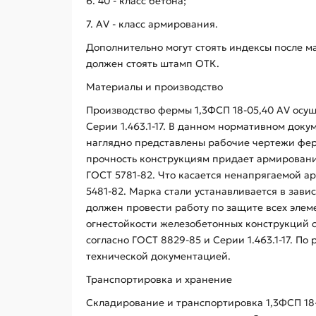
6. 40 - класс бетона;
7. AV - класс армирования.
Дополнительно могут стоять индексы после м
должен стоять штамп ОТК.
Материалы и производство
Производство фермы 1,3ФСП 18-05,40 АV осущ
Серии 1.463.1-17. В данном нормативном док
наглядно представлены рабочие чертежи ферм
прочность конструкциям придает армирование.
ГОСТ 5781-82. Что касается ненапрягаемой ар
5481-82. Марка стали устанавливается в зави
должен провести работу по защите всех элем
огнестойкости железобетонных конструкций с
согласно ГОСТ 8829-85 и Серии 1.463.1-17. 
технической документацией.
Транспортировка и хранение
Складирование и транспортировка 1,3ФСП 18-