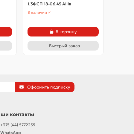
1,3ФСП 18-06,45 АIIIв
1,3ФСП 18
В наличии ✓
В наличии
В корзину
Быстрый заказ
Оформить подписку
аши контакты
+375 (44) 5772255
WhatsApp