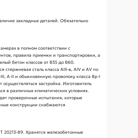
аличие закладных деталей. Обязательно
камерах в полном соответствии с
ентов, правила приемки и транспортировки, а
лый бетон классов от B35 до B60.
стержневая сталь класса AIII-в, AIV и AV по
I, A-II и обыкновенную проволоку класса Bp-I
т осуществляться застройка. Изготовитель
ся в различных климатических условиях.
ходят проверочные испытания, которые
тонные конструкции снабжаются
СТ 20213-89. Хранятся железобетонные