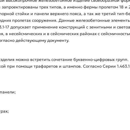
обой высокопрочное железобетонное изделие своеобразной фор
 запроектированы трех типов, а именно фермы пролетом 18 и
орной стойки и панели верхнего пояса, а так же третий тип-б
средних пролетах сооружения. Данные железобетонные элемент
3.1-17 допускает применение конструкций с зенитными и свет
ия, в несейсмических и в сейсмических районах с сейсмичность
согласно действующему документу.
зделия можно встретить сочетание буквенно-цифровых групп.
й при помощи трафаретов и штампов. Согласно Серии 1.463.1-1
 панели;
трах;