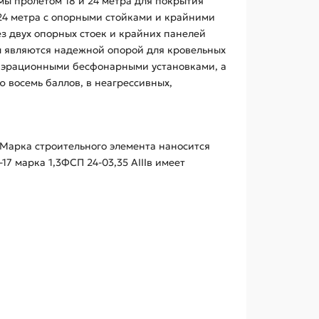
мы пролетом 18 и 24 метра для покрытия
 24 метра с опорными стойками и крайними
ез двух опорных стоек и крайних панелей
ы являются надежной опорой для кровельных
оаэрационными бесфонарными установками, а
ю восемь баллов, в неагрессивных,
 Марка строительного элемента наносится
7 марка 1,3ФСП 24-03,35 АIIIв имеет