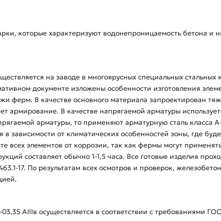
арки, которые характеризуют водонепроницаемость бетона и н
уществляется на заводе в многоярусных специальных стальных 
рмативном документе изложены особенности изготовления элем
жи ферм. В качестве основного материала запроектирован тяже
 армирование. В качестве напрягаемой арматуры используется 
рягаемой арматуры, то применяют арматурную сталь класса A-II
я в зависимости от климатических особенностей зоны, где буде
те всех элементов от коррозии, так как фермы могут применять
укций составляет обычно 1-1,5 часа. Все готовые изделия про
463.1-17. По результатам всех осмотров и проверок, железобе
цией.
03,35 АIIIв осуществляется в соответствии с требованиями ГО