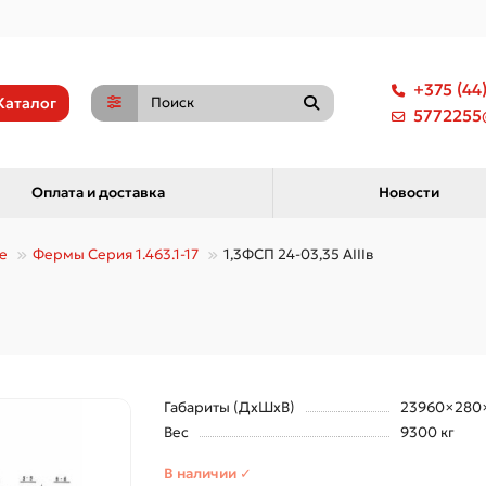
+375 (44
Каталог
5772255@
Оплата и доставка
Новости
е
Фермы Серия 1.463.1-17
1,3ФСП 24-03,35 АIIIв
Габариты (ДхШхВ)
23960×280
Вес
9300 кг
В наличии ✓