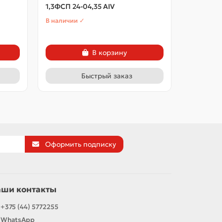
1,3ФСП 24-04,35 АIV
1,3ФСП 2
В наличии ✓
В наличии
В корзину
Быстрый заказ
Оформить подписку
аши контакты
+375 (44) 5772255
WhatsApp