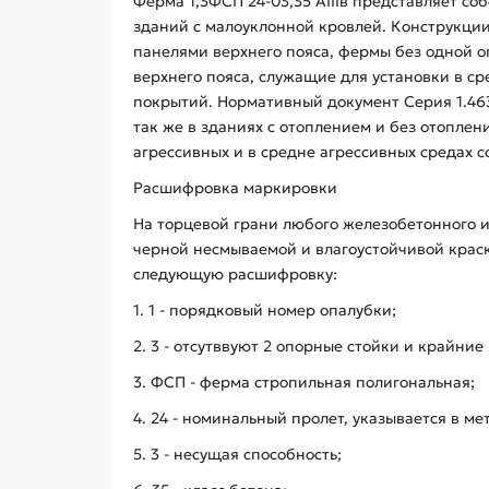
Ферма 1,3ФСП 24-03,35 АIIIв представляет с
зданий с малоуклонной кровлей. Конструкции
панелями верхнего пояса, фермы без одной оп
верхнего пояса, служащие для установки в 
покрытий. Нормативный документ Серия 1.46
так же в зданиях с отоплением и без отоплен
агрессивных и в средне агрессивных средах 
Расшифровка маркировки
На торцевой грани любого железобетонного и
черной несмываемой и влагоустойчивой краско
следующую расшифровку:
1. 1 - порядковый номер опалубки;
2. 3 - отсутввуют 2 опорные стойки и крайние
3. ФСП - ферма стропильная полигональная;
4. 24 - номинальный пролет, указывается в ме
5. 3 - несущая способность;