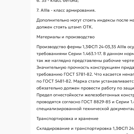
6. 35 - класс бетона;
7. AIIIв - класс армирования.
Дополнительно могут стоять индексы после м
должен стоять штамп ОТК.
Материалы и производство
Производство фермы 1,3ФСП 24-03,35 АIIIв ос
требованиями Серии 1.463.1-17. В данном но
так же наглядно представлены рабочие черте
Значительную прочность конструкциям придает
требованию ГОСТ 5781-82. Что касается ненап
по ГОСТ 5481-82. Марка стали устанавливаетс
обязательно должен провести работу по защи
Предел огнестойкости железобетонных констр
проводятся согласно ГОСТ 8829-85 и Серии 1.
специализированной технической документа
Транспортировка и хранение
Складирование и транспортировка 1,3ФСП 24-