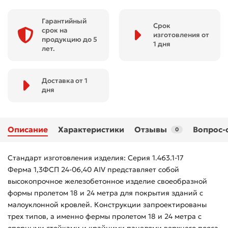
Гарантийный
Срок
срок на
изготовления от
продукцию до 5
1 дня
лет.
Доставка от 1
дня
Описание
Характеристики
Отзывы
Вопрос-
0
Стандарт изготовления изделия: Серия 1.463.1-17
Ферма 1,3ФСП 24-06,40 АIV представляет собой
высокопрочное железобетонное изделие своеобразной
формы пролетом 18 и 24 метра для покрытия зданий с
малоуклонной кровлей. Конструкции запроектированы
трех типов, а именно фермы пролетом 18 и 24 метра с
опорными стойками и крайними панелями верхнего пояса,