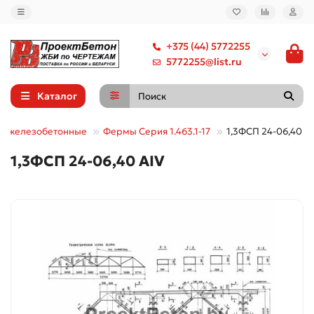
+375 (44) 5772255
5772255@list.ru
Каталог
ы железобетонные
Фермы Серия 1.463.1-17
1,3ФСП 24-06,40 А
1,3ФСП 24-06,40 АIV