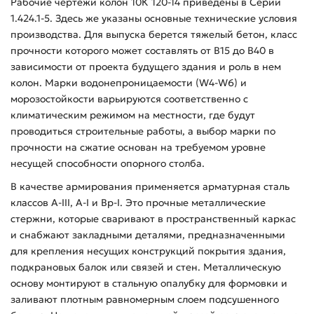
Рабочие чертежи колон 10К 120-14 приведены в Серии
1.424.1-5. Здесь же указаны основные технические условия
производства. Для выпуска берется тяжелый бетон, класс
прочности которого может составлять от В15 до В40 в
зависимости от проекта будущего здания и роль в нем
колон. Марки водонепроницаемости (W4-W6) и
морозостойкости варьируются соответственно с
климатическим режимом на местности, где будут
проводиться строительные работы, а выбор марки по
прочности на сжатие основан на требуемом уровне
несущей способности опорного столба.
В качестве армирования применяется арматурная сталь
классов А-ІІІ, А-І и Вр-І. Это прочные металлические
стержни, которые сваривают в пространственный каркас
и снабжают закладными деталями, предназначенными
для крепления несущих конструкций покрытия здания,
подкрановых балок или связей и стен. Металлическую
основу монтируют в стальную опалубку для формовки и
заливают плотным равномерным слоем подсушенного