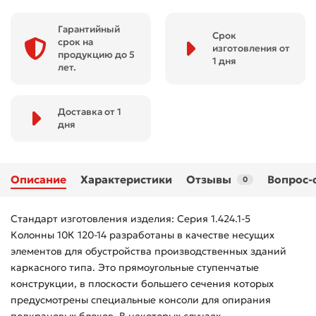
Гарантийный
Срок
срок на
изготовления от
продукцию до 5
1 дня
лет.
Доставка от 1
дня
Описание
Характеристики
Отзывы
Вопрос-
0
Стандарт изготовления изделия: Серия 1.424.1-5
Колонны 10К 120-14 разработаны в качестве несущих
элементов для обустройства производственных зданий
каркасного типа. Это прямоугольные ступенчатые
конструкции, в плоскости большего сечения которых
предусмотрены специальные консоли для опирания
подкрановых блоков. В некоторых случаях