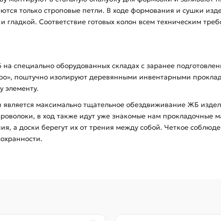
аются только строповые петли. В ходе формования и сушки из
й и гладкой. Соответствие готовых колон всем техническим тре
6 на специально оборудованных складах с заранее подготовл
бро», поштучно изолируют деревянными инвентарными прокла
у элементу.
 является максимально тщательное обездвиживание ЖБ изделий
проволоки, в ход также идут уже знакомые нам прокладочные 
я, а доски берегут их от трения между собой. Четкое соблюде
сохранности.