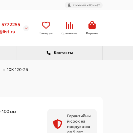
Личный кабинет
) 5772255
list.ru
Закладки
Сравнение
Корзина
Контакты
10К 120-26
×400 мм
Гарантийны
й срок на
продукцию
до 5 лет.