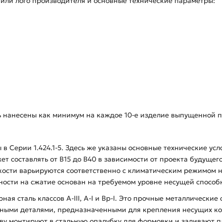
е или лого производителя и основные технические параметры:
ь нанесены как минимум на каждое 10-е изделие выпущенной п
в Серии 1.424.1-5. Здесь же указаны основные технические ус
ет составлять от В15 до В40 в зависимости от проекта будущег
ости варьируются соответственно с климатическим режимом на
ности на сжатие основан на требуемом уровне несущей способн
ая сталь классов А-ІІІ, А-І и Вр-І. Это прочные металлические
дными деталями, предназначенными для крепления несущих ко
нову монтируют в стальную опалубку для формовки и заливают