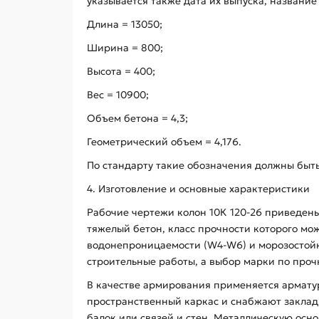
указывается также дата их выпуска, названи
Длина = 13050;
Ширина = 800;
Высота = 400;
Вес = 10900;
Объем бетона = 4,3;
Геометрический объем = 4,176.
По стандарту такие обозначения должны быт
4. Изготовление и основные характеристики
Рабочие чертежи колон 10К 120-26 приведены 
тяжелый бетон, класс прочности которого мож
водонепроницаемости (W4-W6) и морозостойк
строительные работы, а выбор марки по проч
В качестве армирования применяется арматурн
пространственный каркас и снабжают закла
балок или связей и стен. Металлическую ос