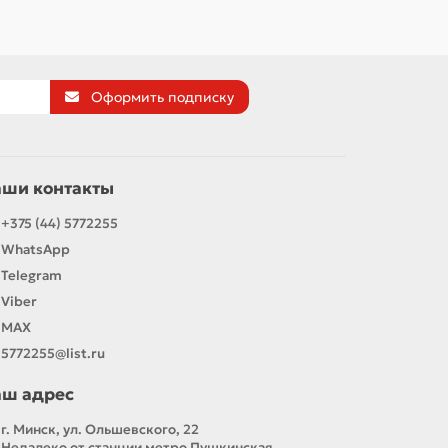
Оформить подписку
аши контакты
+375 (44) 5772255
WhatsApp
Telegram
Viber
MAX
5772255@list.ru
аш адрес
г. Минск, ул. Ольшевского, 22
Недалеко от станции метро Пушкинская