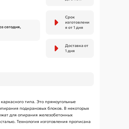
Срок
изготовлени
з сегодня,
я от 1 дня
Доставка от
1 дня
 каркасного типа. Это прямоугольные
опирания подкрановых блоков. В некоторых
лужат для опирания железобетонных
сталью. Технология изготовления прописана