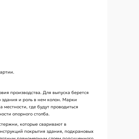
артии.
ловия производства. Для выпуска берется
о здания и роль в нем колон. Марки
 местности, где будут проводиться
ости опорного столба.
 стержни, которые сваривают в
нструкций покрытия здания, подкрановых
 плотным равномерным слоем подсушенного