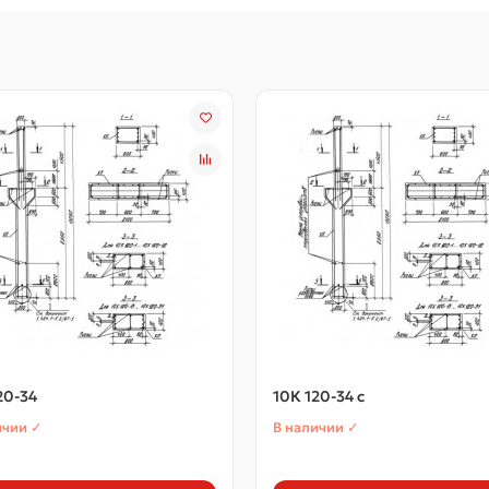
20-34
10К 120-34 с
ичии ✓
В наличии ✓