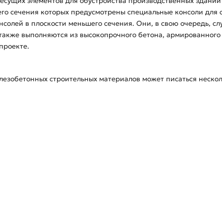
несущих элементов для обустройства производственных зданий
его сечения которых предусмотрены специальные консоли для 
нсолей в плоскости меньшего сечения. Они, в свою очередь, с
также выполняются из высокопрочного бетона, армированного 
проекте.
езобетонных строительных материалов может писаться несколь