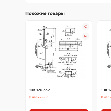
Похожие товары
10К 120-33 с
10К 1
В наличии ✓
В нал