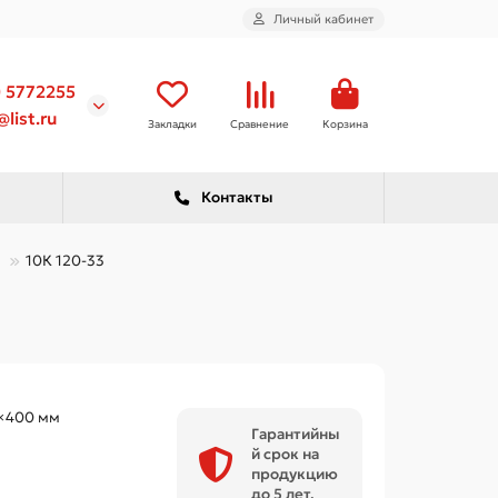
Личный кабинет
) 5772255
list.ru
Закладки
Сравнение
Корзина
Контакты
10К 120-33
×400 мм
Гарантийны
й срок на
продукцию
до 5 лет.