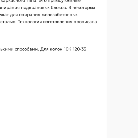
 каркасного типа. Это прямоугольные
опирания подкрановых блоков. В некоторых
лужат для опирания железобетонных
сталью. Технология изготовления прописана
кими способами. Для колон 10К 120-33