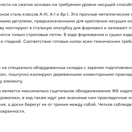
ности на сжатие основан на требуемом уровне несущей способн
ая сталь классов А-ІІІ, А-І и Вр-І. Это прочные металлические
дными деталями, предназначенными для крепления несущих ко
нову монтируют в стальную опалубку для формовки и заливают
аются только строповые петли. В ходе формования и сушки из
й и гладкой. Соответствие готовых колон всем техническим тре
3 на специально оборудованных складах с заранее подготовл
бро», поштучно изолируют деревянными инвентарными прокла
у элементу.
 является максимально тщательное обездвиживание ЖБ изделий
проволоки, в ход также идут уже знакомые нам прокладочные 
я, а доски берегут их от трения между собой. Четкое соблюде
сохранности.