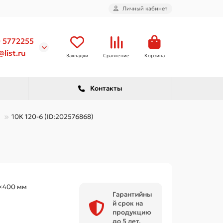
Личный кабинет
) 5772255
list.ru
Закладки
Сравнение
Корзина
Контакты
10К 120-6 (ID:202576868)
×400 мм
Гарантийны
й срок на
продукцию
до 5 лет.