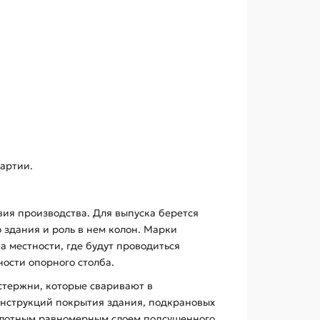
артии.
вия производства. Для выпуска берется
о здания и роль в нем колон. Марки
 местности, где будут проводиться
ости опорного столба.
 стержни, которые сваривают в
нструкций покрытия здания, подкрановых
 плотным равномерным слоем подсушенного