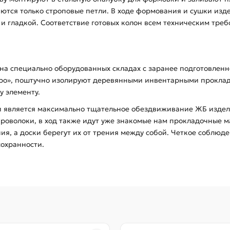
аются только строповые петли. В ходе формования и сушки из
й и гладкой. Соответствие готовых колон всем техническим тре
 на специально оборудованных складах с заранее подготовле
бро», поштучно изолируют деревянными инвентарными прокла
у элементу.
 является максимально тщательное обездвиживание ЖБ изделий
проволоки, в ход также идут уже знакомые нам прокладочные 
я, а доски берегут их от трения между собой. Четкое соблюде
сохранности.