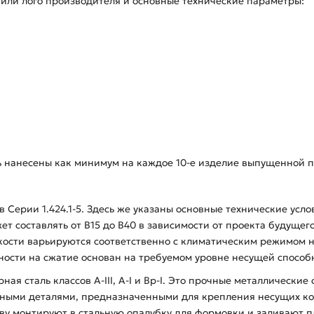
е или лого производителя и основные технические параметры:
ь нанесены как минимум на каждое 10-е изделие выпущенной п
 Серии 1.424.1-5. Здесь же указаны основные технические усло
ет составлять от В15 до В40 в зависимости от проекта будущег
ости варьируются соответственно с климатическим режимом на
ности на сжатие основан на требуемом уровне несущей способн
ая сталь классов А-ІІІ, А-І и Вр-І. Это прочные металлические
дными деталями, предназначенными для крепления несущих ко
нову монтируют в стальную опалубку для формовки и заливают