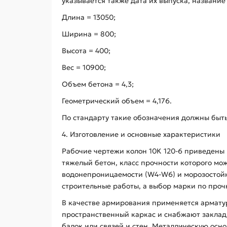
указывается также дата их выпуска, названи
Длина = 13050;
Ширина = 800;
Высота = 400;
Вес = 10900;
Объем бетона = 4,3;
Геометрический объем = 4,176.
По стандарту такие обозначения должны быт
4. Изготовление и основные характеристики
Рабочие чертежи колон 10К 120-6 приведены в
тяжелый бетон, класс прочности которого мож
водонепроницаемости (W4-W6) и морозостойк
строительные работы, а выбор марки по проч
В качестве армирования применяется арматурн
пространственный каркас и снабжают закла
балок или связей и стен. Металлическую ос