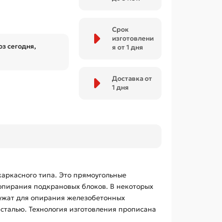
Срок
изготовлени
з сегодня,
я от 1 дня
Доставка от
1 дня
каркасного типа. Это прямоугольные
опирания подкрановых блоков. В некоторых
лужат для опирания железобетонных
сталью. Технология изготовления прописана