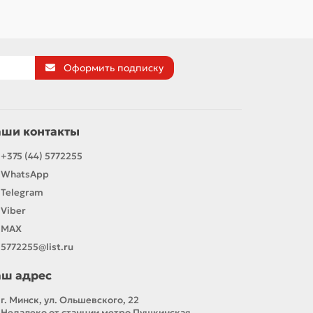
Оформить подписку
аши контакты
+375 (44) 5772255
WhatsApp
Telegram
Viber
MAX
5772255@list.ru
аш адрес
г. Минск, ул. Ольшевского, 22
Недалеко от станции метро Пушкинская