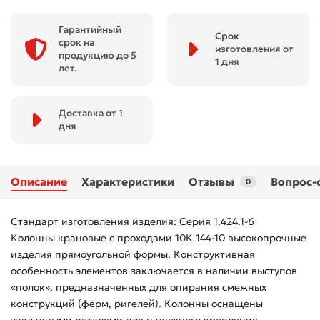
Гарантийный
Срок
срок на
изготовления от
продукцию до 5
1 дня
лет.
Доставка от 1
дня
Описание
Характеристики
Отзывы
Вопрос-
0
Стандарт изготовления изделия: Серия 1.424.1-6
Колонны крановые с проходами 10К 144-10 высокопрочные
изделия прямоугольной формы. Конструктивная
особенность элементов заключается в наличии выступов
«полок», предназначенных для опирания смежных
конструкций (ферм, ригелей). Колонны оснащены
закладными деталями для надежного крепления