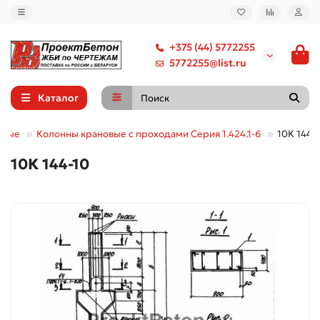
+375 (44) 5772255
5772255@list.ru
Каталог
нные
Колонны крановые с проходами Серия 1.424.1-6
10К 144-
10К 144-10