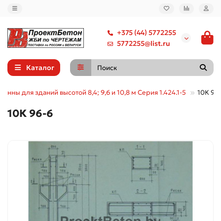
+375 (44) 5772255
5772255@list.ru
Каталог
лонны для зданий высотой 8,4; 9,6 и 10,8 м Серия 1.424.1-5
10К 96
10К 96-6