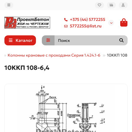
+375 (44) 5772255
5772255@list.ru
Каталог
е
Колонны крановые с проходами Серия 1.424.1-6
10ККП 108-6
10ККП 108-6,4