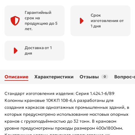
Гарантийный
Срок
срок на
изготовления от
продукцию до 5
1 дня
лет.
Доставка от 1
дня
Описание
Характеристики
Отзывы
Вопрос-
0
Стандарт изготовления изделия: Серия 1.424.1-6/89
Колонны крановые 10ККП 108-6,4 разработаны для
создания каркасов одноэтажных промышленных зданий, в
которых предусмотрено использование мостовых опорных
кранов с грузоподъёмностью до 32 тонн. В крановом
уровне предусмотрены проходы размером 400х1800мм.
Конструкция колонн допускает использование их