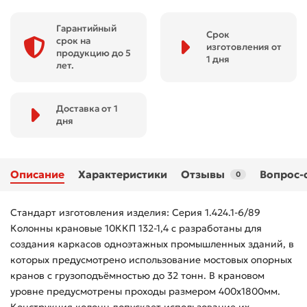
Гарантийный
Срок
срок на
изготовления от
продукцию до 5
1 дня
лет.
Доставка от 1
дня
Описание
Характеристики
Отзывы
Вопрос-
0
Стандарт изготовления изделия: Серия 1.424.1-6/89
Колонны крановые 10ККП 132-1,4 с разработаны для
создания каркасов одноэтажных промышленных зданий, в
которых предусмотрено использование мостовых опорных
кранов с грузоподъёмностью до 32 тонн. В крановом
уровне предусмотрены проходы размером 400х1800мм.
Конструкция колонн допускает использование их