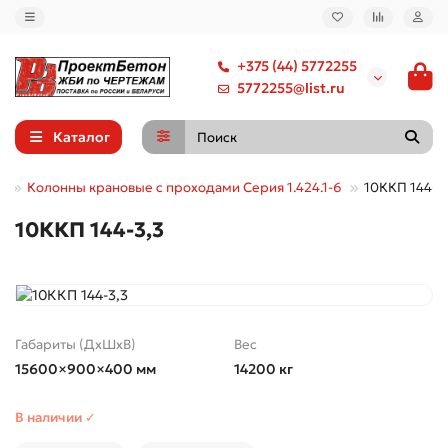
+375 (44) 5772255
5772255@list.ru
Каталог
е
Колонны крановые с проходами Серия 1.424.1-6
10ККП 144-3
10ККП 144-3,3
Габариты (ДхШхВ)
Вес
15600×900×400 мм
14200 кг
В наличии ✓