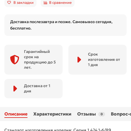
В закладки
В сравнение
Доставка послезавтра и позже. Самовывоз сегодня,
бесплатно.
Гарантийный
Срок
срок на
изготовления от
продукцию до 5
1 дня
лет.
Доставка от 1
дня
Описание
Характеристики
Отзывы
Вопрос-
0
Стандарт изготовления изделия: Серия 1.424.1-6/89