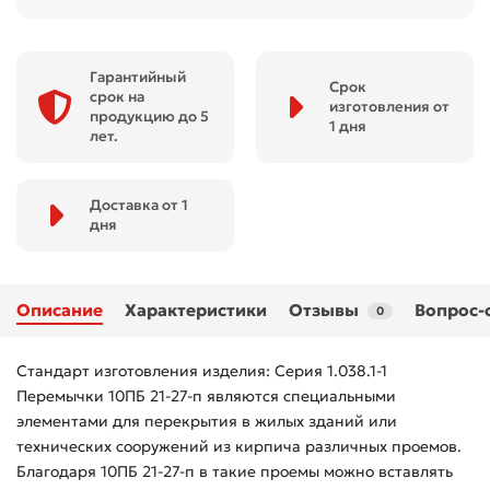
Гарантийный
Срок
срок на
изготовления от
продукцию до 5
1 дня
лет.
Доставка от 1
дня
Описание
Характеристики
Отзывы
Вопрос-
0
Стандарт изготовления изделия: Серия 1.038.1-1
Перемычки 10ПБ 21-27-п являются специальными
элементами для перекрытия в жилых зданий или
технических сооружений из кирпича различных проемов.
Благодаря 10ПБ 21-27-п в такие проемы можно вставлять