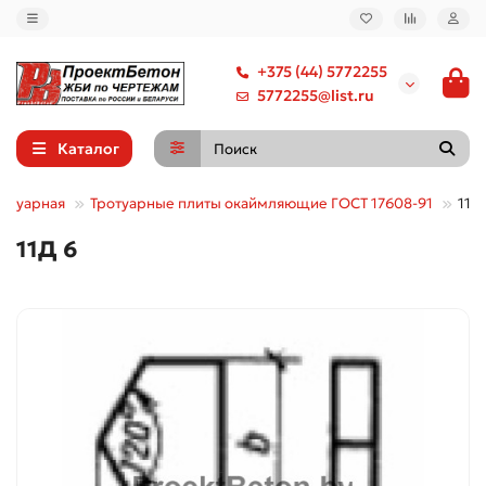
+375 (44) 5772255
5772255@list.ru
Каталог
ротуарная
Тротуарные плиты окаймляющие ГОСТ 17608-91
11Д
11Д 6