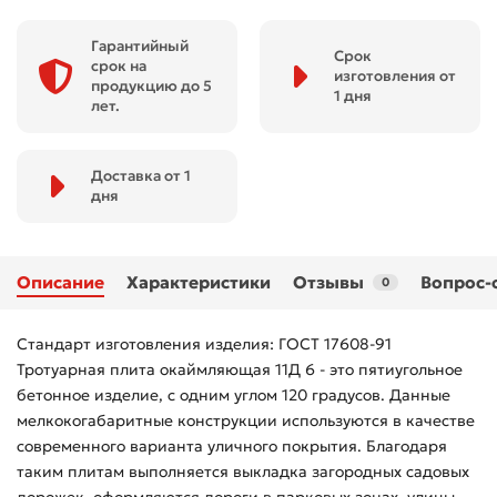
Гарантийный
Срок
срок на
изготовления от
продукцию до 5
1 дня
лет.
Доставка от 1
дня
Описание
Характеристики
Отзывы
Вопрос-
0
Стандарт изготовления изделия: ГОСТ 17608-91
Тротуарная плита окаймляющая 11Д 6 - это пятиугольное
бетонное изделие, с одним углом 120 градусов. Данные
мелкокогабаритные конструкции используются в качестве
современного варианта уличного покрытия. Благодаря
таким плитам выполняется выкладка загородных садовых
дорожек, оформляются дороги в парковых зонах, улицы