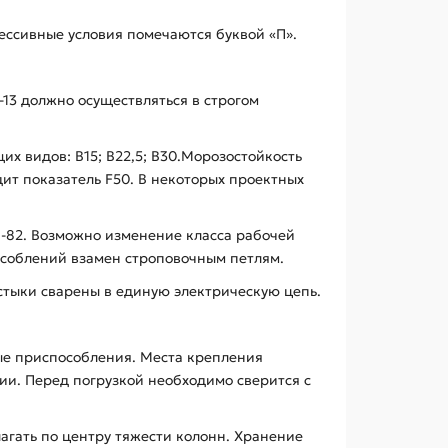
рессивные условия помечаются буквой «П».
-13 должно осуществляться в строгом
х видов: В15; В22,5; В30.Морозостойкость
ит показатель F50. В некоторых проектных
1-82. Возможно изменение класса рабочей
особлений взамен строповочным петлям.
стыки сварены в единую электрическую цепь.
ые приспособления. Места крепления
ии. Перед погрузкой необходимо сверится с
агать по центру тяжести колонн. Хранение