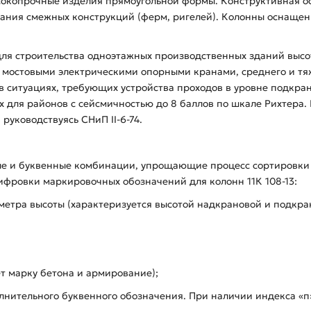
ысокопрочные изделия прямоугольной формы. Конструктивная о
рания смежных конструкций (ферм, ригелей). Колонны оснаще
 строительства одноэтажных производственных зданий высотой
мостовыми электрическими опорными кранами, среднего и тяж
 ситуациях, требующих устройства проходов в уровне подкрано
х для районов с сейсмичностью до 8 баллов по шкале Рихтера
руководствуясь СНиП II-6-74.
е и буквенные комбинации, упрощающие процесс сортировки и 
фровки маркировочных обозначений для колонн 11К 108-13:
аметра высоты (характеризуется высотой надкрановой и подкра
ет марку бетона и армирование);
лнительного буквенного обозначения. При наличии индекса «