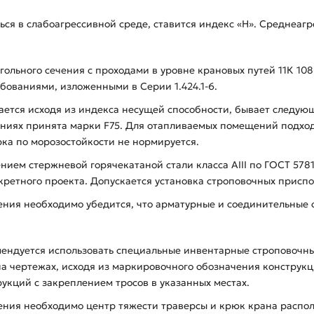
ься в слабоагрессивной среде, ставится индекс «Н». Среднеаг
ольного сечения с проходами в уровне крановых путей 11К 108
бованиями, изложенными в Серии 1.424.1-6.
ется исходя из индекса несущей способности, бывает следующи
ниях принята марки F75. Для отапливаемых помещений подход
рка по морозостойкости не нормируется.
ем стержневой горячекатаной стали класса AIII по ГОСТ 578
кретного проекта. Допускается установка строповочных присп
ения необходимо убедится, что арматурные и соединительные 
омендуется использовать специальные инвентарные строповочн
 чертежах, исходя из маркировочного обозначения конструкц
укций с закреплением тросов в указанных местах.
ния необходимо центр тяжести траверсы и крюк крана распол