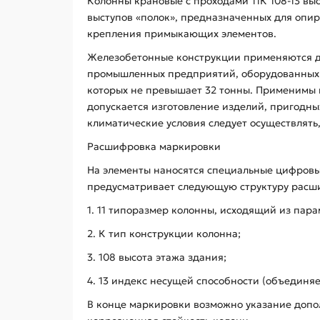
Колонны крановые с проходами 11К 108-13 в
выступов «полок», предназначенных для опи
крепления примыкающих элементов.
Железобетонные конструкции применяются для
промышленных предприятий, оборудованных 
которых не превышает 32 тонны. Применимы в
допускается изготовление изделий, пригодны
климатические условия следует осуществлять, 
Расшифровка маркировки
На элементы наносятся специальные цифровы
предусматривает следующую структуру расши
1. 11 типоразмер колонны, исходящий из пар
2. К тип конструкции колонна;
3. 108 высота этажа здания;
4. 13 индекс несущей способности (объединя
В конце маркировки возможно указание допо