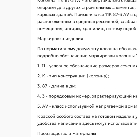
Колонна 11К 87-3 АV - это вертикально стоя
опорами для других строительных элементов,
каркасы зданий. Применяются 11К 87-3 АV в 
расположенных в среднеагрессивной, слабоаг
помещения, ангары, хранилища и тому подоб
Маркировка изделия
По нормативному документу колонна обознач
подробно обозначение маркировки колонны 1
1. 11 - условное обозначение размеров сечени
2. К - тип конструкции (колонна);
3. 87 - длина в дм;
4. 3 - порядковый номер, характеризующий н
5. AV - класс используемой напрягаемой арма
Краской особого состава на готовом изделии 
удобства написания здесь могут использоват
Производство и материалы