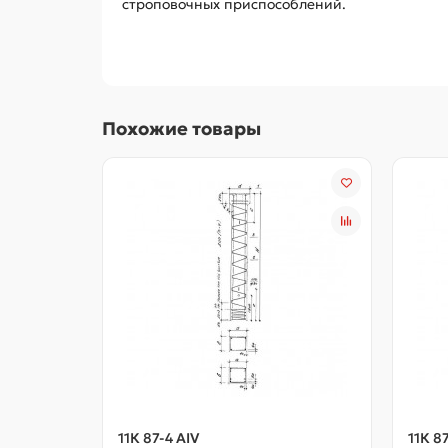
строповочных приспособлений.
Похожие товары
11К 87-4 АIV
11К 8