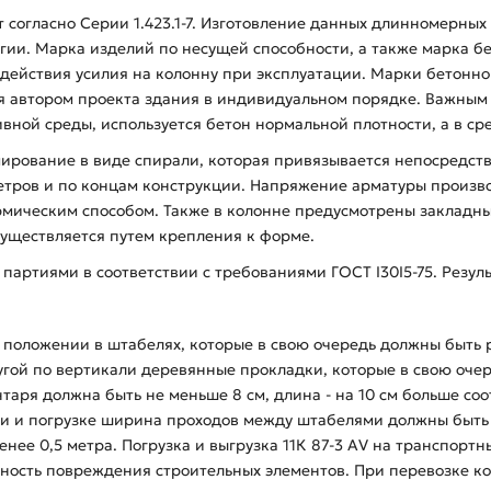
т согласно Серии 1.423.1-7. Изготовление данных длинномерных
гии. Марка изделий по несущей способности, а также марка б
 действия усилия на колонну при эксплуатации. Марки бетонно
автором проекта здания в индивидуальном порядке. Важным ус
вной среды, используется бетон нормальной плотности, а в с
мирование в виде спирали, которая привязывается непосредст
метров и по концам конструкции. Напряжение арматуры произв
мическим способом. Также в колонне предусмотрены закладны
существляется путем крепления к форме.
 партиями в соответствии с требованиями ГОСТ I30I5-75. Резул
положении в штабелях, которые в свою очередь должны быть 
гой по вертикали деревянные прокладки, которые в свою очер
аря должна быть не меньше 8 см, длина - на 10 см больше со
и и погрузке ширина проходов между штабелями должны быть 
нее 0,5 метра. Погрузка и выгрузка 11К 87-3 АV на транспорт
ность повреждения строительных элементов. При перевозке ко