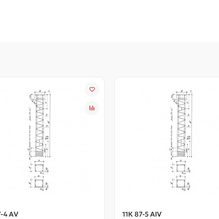
7-4 АV
11К 87-5 АIV