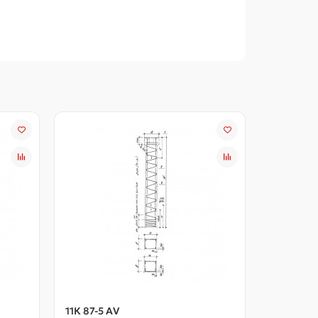
11К 87-5 АV
11К 90-1