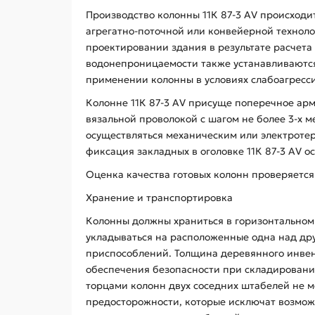
Производство колонны 11К 87-3 АV происходи
агрегатно-поточной или конвейерной техноло
проектировании здания в результате расчета
водонепроницаемости также устанавливаются 
применении колонны в условиях слабоагресси
Колонне 11К 87-3 АV присуще поперечное ар
вязальной проволокой с шагом не более 3-х 
осуществляться механическим или электротер
фиксация закладных в оголовке 11К 87-3 АV о
Оценка качества готовых колонн проверяется
Хранение и транспортировка
Колонны должны храниться в горизонтальном 
укладываться на расположенные одна над дру
приспособлений. Толщина деревянного инвент
обеспечения безопасности при складировани
торцами колонн двух соседних штабелей не ме
предосторожности, которые исключат возмож