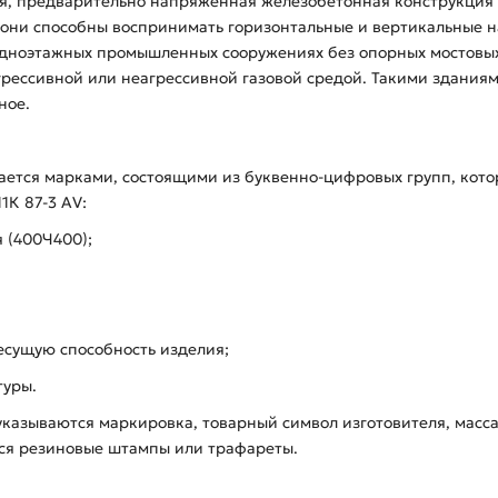
щая, предварительно напряженная железобетонная конструкция
 они способны воспринимать горизонтальные и вертикальные н
одноэтажных промышленных сооружениях без опорных мостовых к
рессивной или неагрессивной газовой средой. Такими зданиям
ное.
ается марками, состоящими из буквенно-цифровых групп, кот
1К 87-3 АV:
я (400Ч400);
есущую способность изделия;
туры.
указываются маркировка, товарный символ изготовителя, масса
ься резиновые штампы или трафареты.