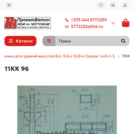
+375 (44) 5772255
5772255@list.ru
Каталог
олонны для зданий высотой 8,4; 9,6 и 10,8 м Серия 1.424.1-5
11КК 
11КК 96