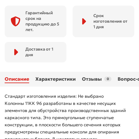
Гарантийный
Срок
срок на
изготовления от
продукцию до 5
1 дня
лет.
Доставка от 1
дня
Описание
Характеристики
Отзывы
Вопрос-
0
Стандарт изготовления изделия: Не выбрано
Колонны 11КК 96 разработаны в качестве несущих
элементов для обустройства производственных зданий
каркасного типа. Это прямоугольные ступенчатые
конструкции, в плоскости большего сечения которых
предусмотрены специальные консоли для опирания
подкрановых блоков. В некоторых случаях