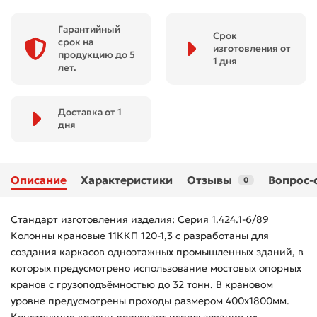
Гарантийный
Срок
срок на
изготовления от
продукцию до 5
1 дня
лет.
Доставка от 1
дня
Описание
Характеристики
Отзывы
Вопрос-
0
Стандарт изготовления изделия: Серия 1.424.1-6/89
Колонны крановые 11ККП 120-1,3 с разработаны для
создания каркасов одноэтажных промышленных зданий, в
которых предусмотрено использование мостовых опорных
кранов с грузоподъёмностью до 32 тонн. В крановом
уровне предусмотрены проходы размером 400х1800мм.
Конструкция колонн допускает использование их