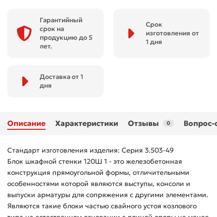
Гарантийный
Срок
срок на
изготовления от
продукцию до 5
1 дня
лет.
Доставка от 1
дня
Описание
Характеристики
Отзывы
Вопрос-
0
Стандарт изготовления изделия: Серия 3.503-49
Блок шкафной стенки 120Ш 1 - это железобетонная
конструкция прямоугольной формы, отличительными
особенностями которой являются выступы, консоли и
выпуски арматуры для сопряжения с другими элементами.
Являются такие блоки частью свайного устоя козлового
типа на естественном основании с длиной опоры не менее