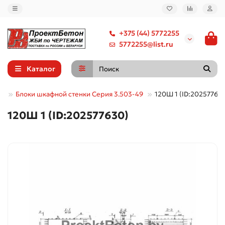
+375 (44) 5772255
5772255@list.ru
Каталог
ые
Блоки шкафной стенки Серия 3.503-49
120Ш 1 (ID:20257763
120Ш 1 (ID:202577630)