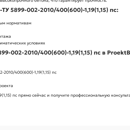
з высокопрочного бетона, что гарантирует прочность.
 5899-002-2010/400(600)-1,19(1,15) пс:
ным нормативам
нтажа
лиматических условиях
9-002-2010/400(600)-1,19(1,15) пс в ProektB
2010/400(600)-1,19(1,15) пс
роекта
19(1,15) пс прямо сейчас и получите профессиональную консу