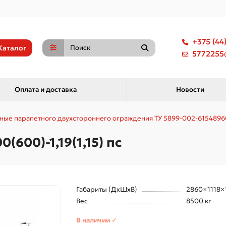
+375 (44
Каталог
5772255@
Оплата и доставка
Новости
ные парапетного двухстороннего ограждения ТУ 5899-002-6154896
(600)-1,19(1,15) пс
Габариты (ДхШхВ)
2860×1118×
Вес
8500 кг
В наличии ✓