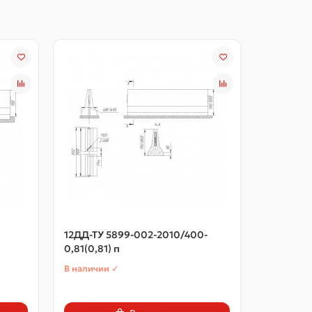
12ДД-ТУ 5899-002-2010/400-
12ДД-ТУ 
0,81(0,81) п
0,81(0,81
В наличии ✓
В наличии