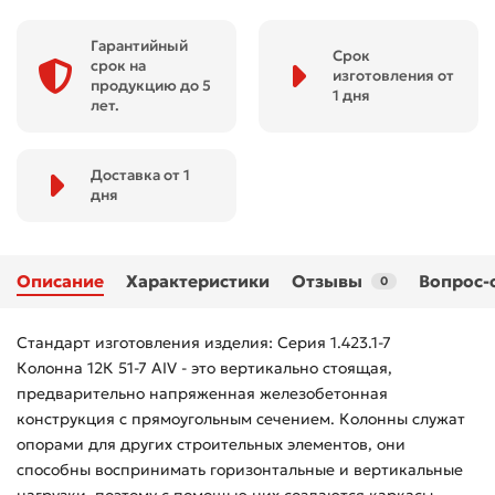
Гарантийный
Срок
срок на
изготовления от
продукцию до 5
1 дня
лет.
Доставка от 1
дня
Описание
Характеристики
Отзывы
Вопрос-
0
Стандарт изготовления изделия: Серия 1.423.1-7
Колонна 12К 51-7 АIV - это вертикально стоящая,
предварительно напряженная железобетонная
конструкция с прямоугольным сечением. Колонны служат
опорами для других строительных элементов, они
способны воспринимать горизонтальные и вертикальные
нагрузки, поэтому с помощью них создаются каркасы