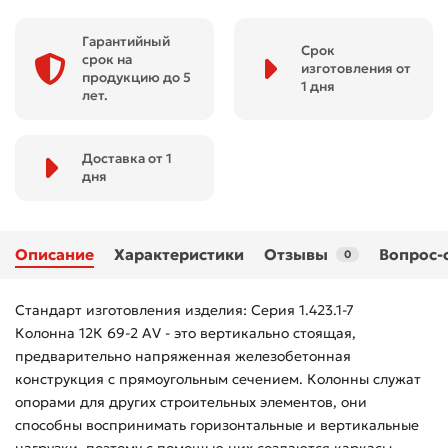
Гарантийный
Срок
срок на
изготовления от
продукцию до 5
1 дня
лет.
Доставка от 1
дня
Описание
Характеристики
Отзывы
Вопрос-
0
Стандарт изготовления изделия: Серия 1.423.1-7
Колонна 12К 69-2 АV - это вертикально стоящая,
предварительно напряженная железобетонная
конструкция с прямоугольным сечением. Колонны служат
опорами для других строительных элементов, они
способны воспринимать горизонтальные и вертикальные
нагрузки, поэтому с помощью них создаются каркасы