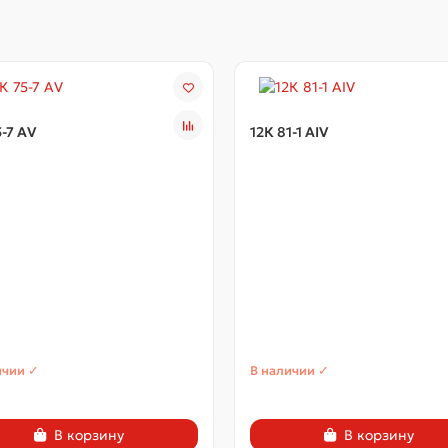
5-7 АV
12К 81-1 АIV
ичии ✓
В наличии ✓
В корзину
В корзину