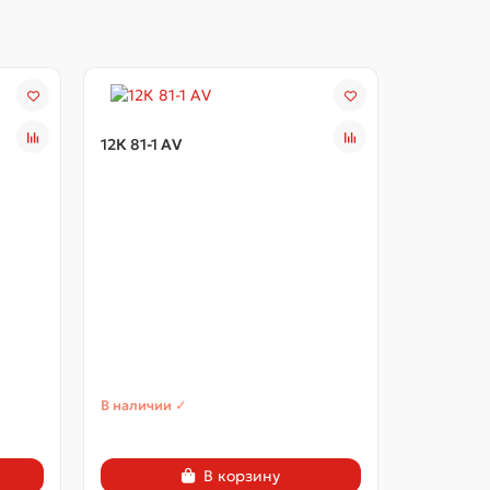
12К 81-1 АV
12К 81-2 
В наличии ✓
В наличии
В корзину