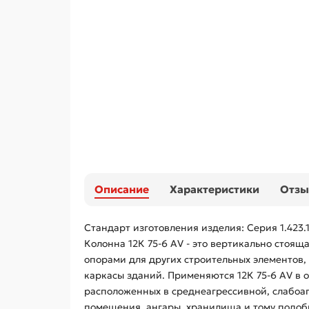
Описание
Характеристики
Отз
Стандарт изготовления изделия: Серия 1.423.1
Колонна 12К 75-6 АV - это вертикально стоя
опорами для других строительных элементов,
каркасы зданий. Применяются 12К 75-6 АV в 
расположенных в среднеагрессивной, слабоаг
помещения, ангары, хранилища и тому подоб