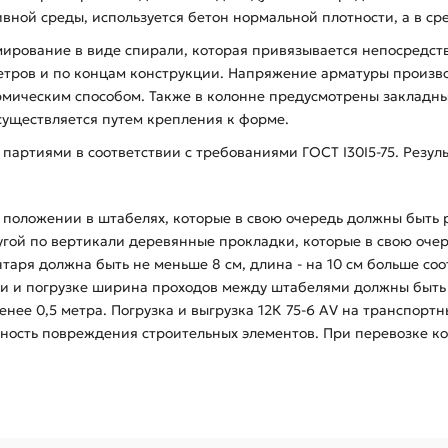
вной среды, используется бетон нормальной плотности, а в с
мирование в виде спирали, которая привязывается непосредст
метров и по концам конструкции. Напряжение арматуры произв
мическим способом. Также в колонне предусмотрены закладны
осуществляется путем крепления к форме.
 партиями в соответствии с требованиями ГОСТ I30I5-75. Резул
положении в штабелях, которые в свою очередь должны быть 
гой по вертикали деревянные прокладки, которые в свою очер
аря должна быть не меньше 8 см, длина - на 10 см больше со
и и погрузке ширина проходов между штабелями должны быть 
нее 0,5 метра. Погрузка и выгрузка 12К 75-6 АV на транспорт
ность повреждения строительных элементов. При перевозке ко