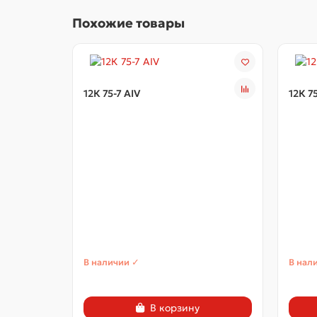
Похожие товары
12К 75-7 АIV
12К 7
В наличии ✓
В нал
В корзину