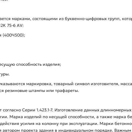
ается марками, состоящими из буквенно-цифровых групп, кот
2К 75-6 АV:
я (400Ч500);
есущую способность изделия;
туры.
указываются маркировка, товарный символ изготовителя, масса
ься резиновые штампы или трафареты.
т согласно Серии 1.423.1-7. Изготовление данных длинномерны
гии. Марка изделий по несущей способности, а также марка б
 действия усилия на колонну при эксплуатации. Марки бетонно
автором проекта здания в индивидуальном порядке. Важным ус