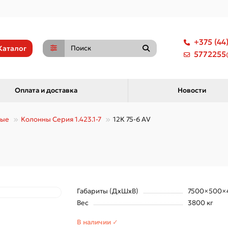
+375 (44
Каталог
5772255@
Оплата и доставка
Новости
ные
Колонны Серия 1.423.1-7
12К 75-6 АV
Габариты (ДхШхВ)
7500×500×
Вес
3800 кг
В наличии ✓