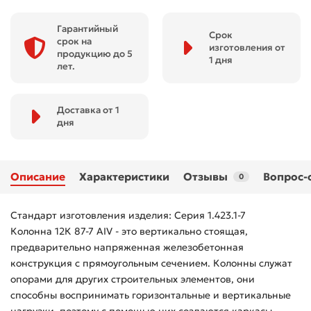
Гарантийный
Срок
срок на
изготовления от
продукцию до 5
1 дня
лет.
Доставка от 1
дня
Описание
Характеристики
Отзывы
Вопрос-
0
Стандарт изготовления изделия: Серия 1.423.1-7
Колонна 12К 87-7 АIV - это вертикально стоящая,
предварительно напряженная железобетонная
конструкция с прямоугольным сечением. Колонны служат
опорами для других строительных элементов, они
способны воспринимать горизонтальные и вертикальные
нагрузки, поэтому с помощью них создаются каркасы