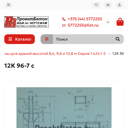
+375 (44) 5772255
5772255@list.ru
Каталог
онны для зданий высотой 8,4; 9,6 и 10,8 м Серия 1.424.1-5
12К 96-7
12К 96-7 с