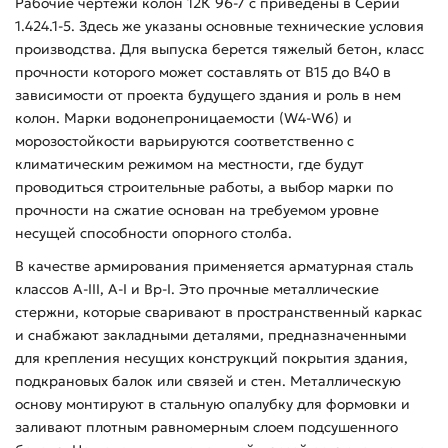
Рабочие чертежи колон 12К 96-7 с приведены в Серии
1.424.1-5. Здесь же указаны основные технические условия
производства. Для выпуска берется тяжелый бетон, класс
прочности которого может составлять от В15 до В40 в
зависимости от проекта будущего здания и роль в нем
колон. Марки водонепроницаемости (W4-W6) и
морозостойкости варьируются соответственно с
климатическим режимом на местности, где будут
проводиться строительные работы, а выбор марки по
прочности на сжатие основан на требуемом уровне
несущей способности опорного столба.
В качестве армирования применяется арматурная сталь
классов А-ІІІ, А-І и Вр-І. Это прочные металлические
стержни, которые сваривают в пространственный каркас
и снабжают закладными деталями, предназначенными
для крепления несущих конструкций покрытия здания,
подкрановых балок или связей и стен. Металлическую
основу монтируют в стальную опалубку для формовки и
заливают плотным равномерным слоем подсушенного