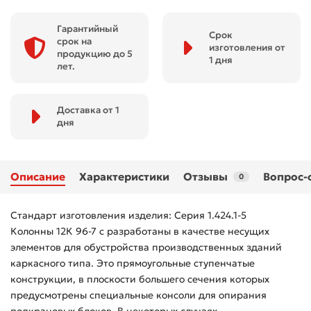
Гарантийный
Срок
срок на
изготовления от
продукцию до 5
1 дня
лет.
Доставка от 1
дня
Описание
Характеристики
Отзывы
Вопрос-
0
Стандарт изготовления изделия: Серия 1.424.1-5
Колонны 12К 96-7 с разработаны в качестве несущих
элементов для обустройства производственных зданий
каркасного типа. Это прямоугольные ступенчатые
конструкции, в плоскости большего сечения которых
предусмотрены специальные консоли для опирания
подкрановых блоков. В некоторых случаях