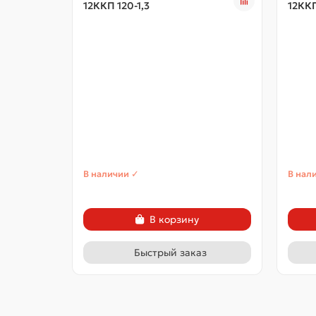
12ККП 120-1,3
12ККП
В наличии ✓
В нал
В корзину
Быстрый заказ