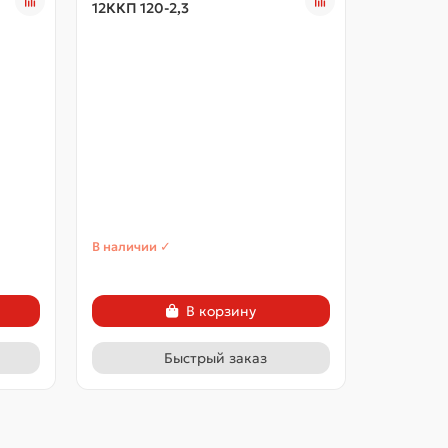
12ККП 120-2,3
12ККП 120
В наличии ✓
В наличии
В корзину
Быстрый заказ