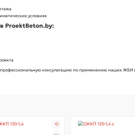
нтажа
лиматических условиях
в ProektBeton.by:
роекта
е профессиональную консультацию по применению наших ЖБИ и