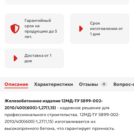
Гарантийный
Срок
срок на
изготовления от
продукцию до 5
1 дня
лет.
Доставка от 1
дня
Описание
Характеристики
Отзывы
Вопрос-
0
Железобетонное изделие 12МД-ТУ 5899-002-
2010/400(600)-1,27(1,15)
- надежное решение для
профессионального строительства. 12МД-ТУ 5899-002-
2010/400(600)-1,27(1,15) изготавливается из
высокопрочного бетона, что гарантирует прочность.