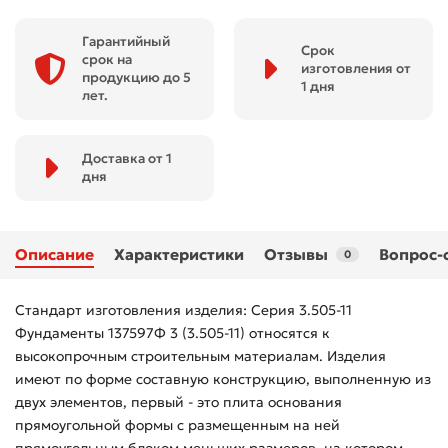
Гарантийный
Срок
срок на
изготовления от
продукцию до 5
1 дня
лет.
Доставка от 1
дня
Описание
Характеристики
Отзывы
Вопрос-
0
Стандарт изготовления изделия: Серия 3.505-11
Фундаменты 137597Ф 3 (3.505-11) относятся к
высокопрочным строительным материалам. Изделия
имеют по форме составную конструкцию, выполненную из
двух элементов, первый - это плита основания
прямоугольной формы с размещенным на ней
прямоугольным блоком меньших размеров, на котором