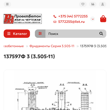
+375 (44) 5772255
5772255@list.ru
Каталог
елезобетонные
Фундаменты Серия 3.505-11
137597Ф 3 (3.505-1
137597Ф 3 (3.505-11)