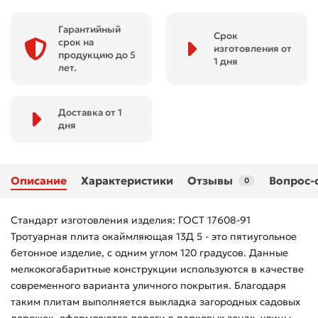
Гарантийный
Срок
срок на
изготовления от
продукцию до 5
1 дня
лет.
Доставка от 1
дня
Описание
Характеристики
Отзывы
Вопрос-
0
Стандарт изготовления изделия: ГОСТ 17608-91
Тротуарная плита окаймляющая 13Д 5 - это пятиугольное
бетонное изделие, с одним углом 120 градусов. Данные
мелкокогабаритные конструкции используются в качестве
современного варианта уличного покрытия. Благодаря
таким плитам выполняется выкладка загородных садовых
дорожек, оформляются дороги в парковых зонах, улицы