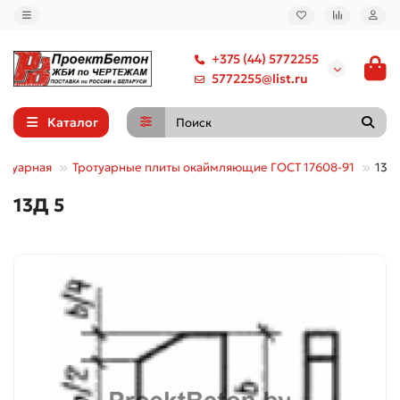
+375 (44) 5772255
5772255@list.ru
Каталог
ротуарная
Тротуарные плиты окаймляющие ГОСТ 17608-91
13Д
13Д 5