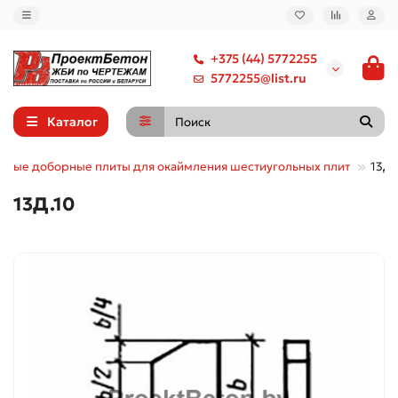
+375 (44) 5772255
5772255@list.ru
Каталог
ьные доборные плиты для окаймления шестиугольных плит
13Д.
13Д.10