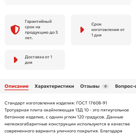
Гарантийный
Срок
срок на
изготовления от
продукцию до 5
1 дня
лет.
Доставка от 1
дня
Описание
Характеристики
Отзывы
Вопрос-
0
Стандарт изготовления изделия: ГОСТ 17608-91
Тротуарная плита окаймляющая 13Д 10 - это пятиугольное
бетонное изделие, с одним углом 120 градусов. Данные
мелкокогабаритные конструкции используются в качестве
современного варианта уличного покрытия. Благодаря