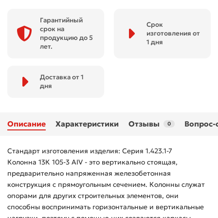
Гарантийный
Срок
срок на
изготовления от
продукцию до 5
1 дня
лет.
Доставка от 1
дня
Описание
Характеристики
Отзывы
Вопрос-
0
Стандарт изготовления изделия: Серия 1.423.1-7
Колонна 13К 105-3 АIV - это вертикально стоящая,
предварительно напряженная железобетонная
конструкция с прямоугольным сечением. Колонны служат
опорами для других строительных элементов, они
способны воспринимать горизонтальные и вертикальные
нагрузки, поэтому с помощью них создаются каркасы