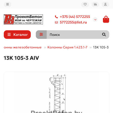
+375 (44) 5772255
5772255@list.ru
Каталог
олонны железобетонные
Колонны Серия 1.423.1-7
13К 105-3 А
13К 105-3 АIV