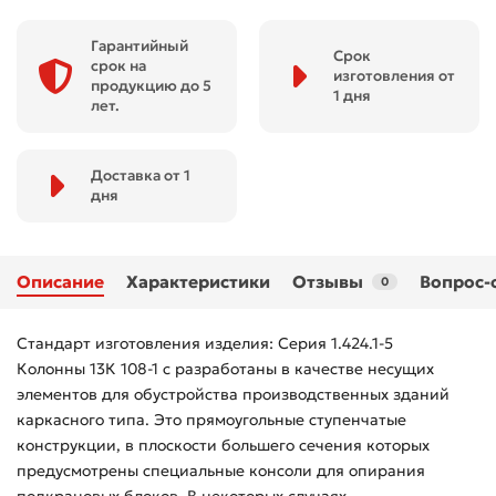
Гарантийный
Срок
срок на
изготовления от
продукцию до 5
1 дня
лет.
Доставка от 1
дня
Описание
Характеристики
Отзывы
Вопрос-
0
Стандарт изготовления изделия: Серия 1.424.1-5
Колонны 13К 108-1 с разработаны в качестве несущих
элементов для обустройства производственных зданий
каркасного типа. Это прямоугольные ступенчатые
конструкции, в плоскости большего сечения которых
предусмотрены специальные консоли для опирания
подкрановых блоков. В некоторых случаях