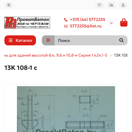
+375 (44) 5772255
5772255@list.ru
Каталог
нны для зданий высотой 8,4; 9,6 и 10,8 м Серия 1.424.1-5
13К 108-1
13К 108-1 с