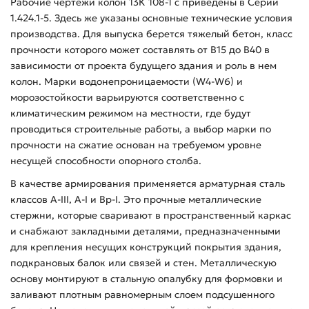
Рабочие чертежи колон 13К 108-1 с приведены в Серии
1.424.1-5. Здесь же указаны основные технические условия
производства. Для выпуска берется тяжелый бетон, класс
прочности которого может составлять от В15 до В40 в
зависимости от проекта будущего здания и роль в нем
колон. Марки водонепроницаемости (W4-W6) и
морозостойкости варьируются соответственно с
климатическим режимом на местности, где будут
проводиться строительные работы, а выбор марки по
прочности на сжатие основан на требуемом уровне
несущей способности опорного столба.
В качестве армирования применяется арматурная сталь
классов А-ІІІ, А-І и Вр-І. Это прочные металлические
стержни, которые сваривают в пространственный каркас
и снабжают закладными деталями, предназначенными
для крепления несущих конструкций покрытия здания,
подкрановых балок или связей и стен. Металлическую
основу монтируют в стальную опалубку для формовки и
заливают плотным равномерным слоем подсушенного