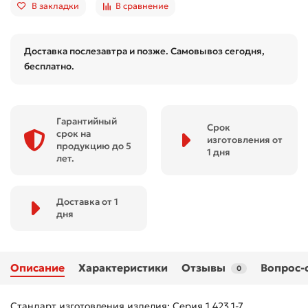
В закладки
В сравнение
Доставка послезавтра и позже. Самовывоз сегодня,
бесплатно.
Гарантийный
Срок
срок на
изготовления от
продукцию до 5
1 дня
лет.
Доставка от 1
дня
Описание
Характеристики
Отзывы
Вопрос-
0
Стандарт изготовления изделия: Серия 1.423.1-7