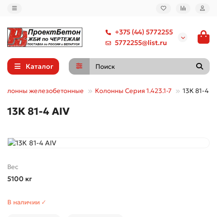
+375 (44) 5772255
5772255@list.ru
Каталог
Колонны железобетонные
Колонны Серия 1.423.1-7
13К 81-4 А
13К 81-4 АIV
Вес
5100 кг
В наличии ✓