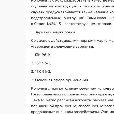
Колонны 13К 96-2 разработаны в качестве не
ступенчатые конструкции, в плоскости больш
случаях предусматривается также наличие ко
подстропильных конструкций. Сами колонны 
в Серии 1.424.1-5 – соответствующем типовом 
1. Варианты маркировки
Согласно с действующими нормами марка жел
утверждены следующие варианты:
1. 13К 96-1;
2. 13К 96-2;
3. 13К 96-3.
2. Основная сфера применения
Колонны с прямоугольным сечением использую
Грузоподъемность опорных мостовых кранов, 
1.424.1-5 четко расписан алгоритм расчета н
повышенной прочностью, способностью воспри
вредоносным внешним воздействиям. Они мог