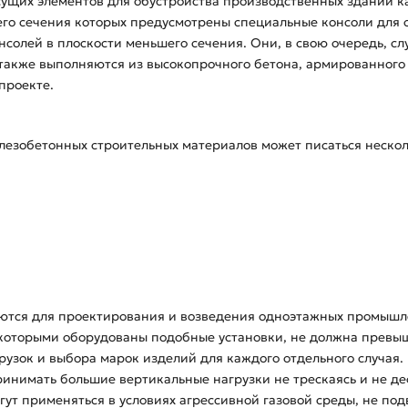
сущих элементов для обустройства производственных зданий к
его сечения которых предусмотрены специальные консоли для 
нсолей в плоскости меньшего сечения. Они, в свою очередь, с
также выполняются из высокопрочного бетона, армированного 
проекте.
езобетонных строительных материалов может писаться нескол
тся для проектирования и возведения одноэтажных промышленн
которыми оборудованы подобные установки, не должна превыша
агрузок и выбора марок изделий для каждого отдельного случая
нимать большие вертикальные нагрузки не трескаясь и не де
ут применяться в условиях агрессивной газовой среды, не по