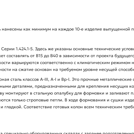
ь нанесены как минимум на каждое 10-е изделие выпущенной п
Серии 1.424.1-5. Здесь же указаны основные технические усло
ет составлять от В15 до В40 в зависимости от проекта будущег
ости варьируются соответственно с климатическим режимом на
ности на сжатие основан на требуемом уровне несущей способн
ая сталь классов А-ІІІ, А-І и Вр-І. Это прочные металлические
дными деталями, предназначенными для крепления несущих ко
нову монтируют в стальную опалубку для формовки и заливают
аются только строповые петли. В ходе формования и сушки из
й и гладкой. Соответствие готовых колон всем техническим тре
на специально оборудованных складах с заранее подготовленн