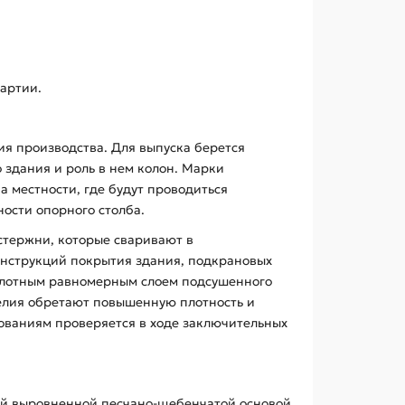
артии.
вия производства. Для выпуска берется
о здания и роль в нем колон. Марки
 местности, где будут проводиться
ости опорного столба.
 стержни, которые сваривают в
нструкций покрытия здания, подкрановых
 плотным равномерным слоем подсушенного
делия обретают повышенную плотность и
бованиям проверяется в ходе заключительных
ой выровненной песчано-щебенчатой основой.