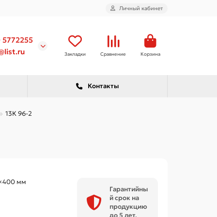
Личный кабинет
) 5772255
list.ru
Закладки
Сравнение
Корзина
Контакты
13К 96-2
×400 мм
Гарантийны
й срок на
продукцию
до 5 лет.