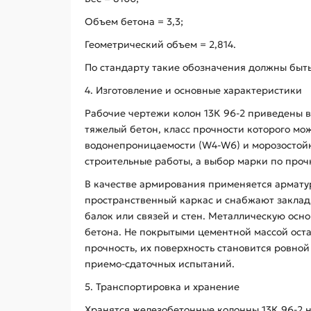
Объем бетона = 3,3;
Геометрический объем = 2,814.
По стандарту такие обозначения должны быт
4. Изготовление и основные характеристики
Рабочие чертежи колон 13К 96-2 приведены в 
тяжелый бетон, класс прочности которого мож
водонепроницаемости (W4-W6) и морозостойк
строительные работы, а выбор марки по проч
В качестве армирования применяется арматурн
пространственный каркас и снабжают закла
балок или связей и стен. Металлическую ос
бетона. Не покрытыми цементной массой ост
прочность, их поверхность становится ровно
приемо-сдаточных испытаний.
5. Транспортировка и хранение
Хранятся железобетонные колонны 13К 96-2 