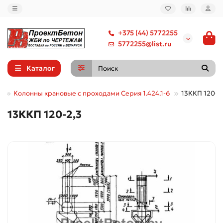
+375 (44) 5772255
5772255@list.ru
Каталог
е
Колонны крановые с проходами Серия 1.424.1-6
13ККП 120-2
13ККП 120-2,3