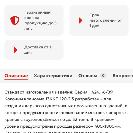
Гарантийный
Срок
срок на
изготовления от
продукцию до 5
1 дня
лет.
Доставка от 1
дня
Описание
Характеристики
Отзывы
Вопрос-
0
Стандарт изготовления изделия: Серия 1.424.1-6/89
Колонны крановые 13ККП 120-2,3 разработаны для
создания каркасов одноэтажных промышленных зданий, в
которых предусмотрено использование мостовых опорных
кранов с грузоподъёмностью до 32 тонн. В крановом
уровне предусмотрены проходы размером 400х1800мм.
Конструкция колонн допускает использование их