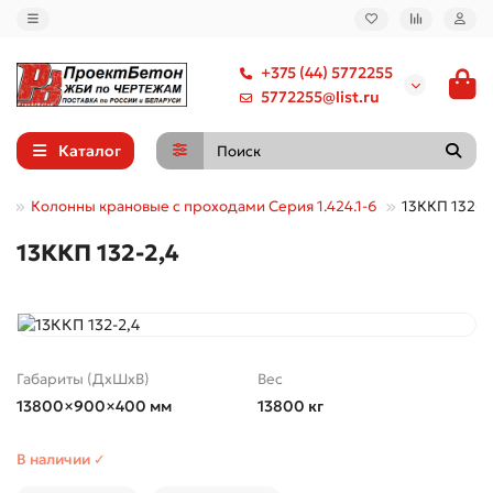
+375 (44) 5772255
5772255@list.ru
Каталог
е
Колонны крановые с проходами Серия 1.424.1-6
13ККП 132-2
13ККП 132-2,4
Габариты (ДхШхВ)
Вес
13800×900×400 мм
13800 кг
В наличии ✓