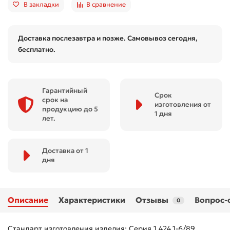
В закладки
В сравнение
Доставка послезавтра и позже. Самовывоз сегодня,
бесплатно.
Гарантийный
Срок
срок на
изготовления от
продукцию до 5
1 дня
лет.
Доставка от 1
дня
Описание
Характеристики
Отзывы
Вопрос-
0
Стандарт изготовления изделия: Серия 1.424.1-6/89