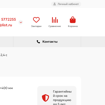
Личный кабинет
) 5772255
list.ru
Закладки
Сравнение
Корзина
Контакты
2,4 с
×400 мм
Гарантийны
й срок на
продукцию
до 5 лет.