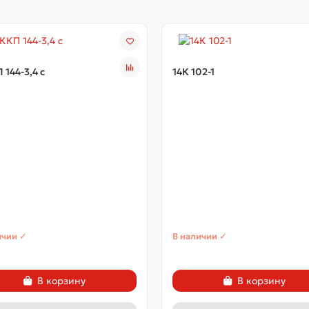
 144-3,4 с
14К 102-1
ичии ✓
В наличии ✓
В корзину
В корзину