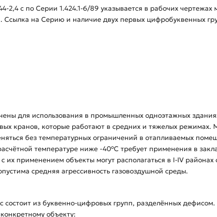
4-2,4 с по Серии 1.424.1-6/89 указывается в рабочих чертежа
 Ссылка на Серию и наличие двух первых цифробуквенных гру
ачены для использования в промышленных одноэтажных здания
овых кранов, которые работают в средних и тяжелых режимах.
еняться без температурных ограничений в отапливаемых поме
асчётной температуре ниже -40°С требует применения в закла
 с их применением объекты могут располагаться в I-IV районах 
опустима средняя агрессивность газовоздушной среды.
с состоит из буквенно-цифровых групп, разделённых дефисом. 
 конкретному объекту: