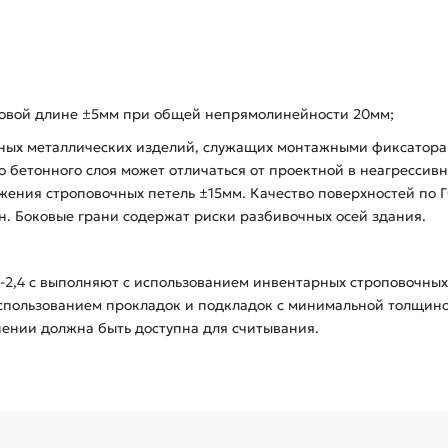
тровой длине ±5мм при общей непрямолинейности 20мм;
дных металлических изделий, служащих монтажными фиксатора
бетонного слоя может отличаться от проектной в неагрессивной
ения строповочных петель ±15мм. Качество поверхностей по ГО
. Боковые грани содержат риски разбивочных осей здания.
-2,4 с выполняют с использованием инвентарных строповочны
использованием прокладок и подкладок с минимальной толщин
нении должна быть доступна для считывания.