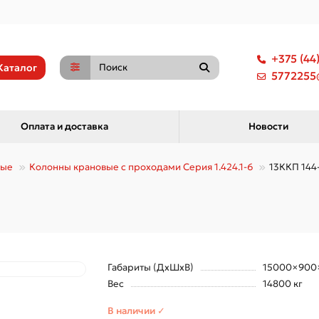
+375 (44
Каталог
5772255@
Оплата и доставка
Новости
ные
Колонны крановые с проходами Серия 1.424.1-6
13ККП 144-
Габариты (ДхШхВ)
15000×900
Вес
14800 кг
В наличии ✓