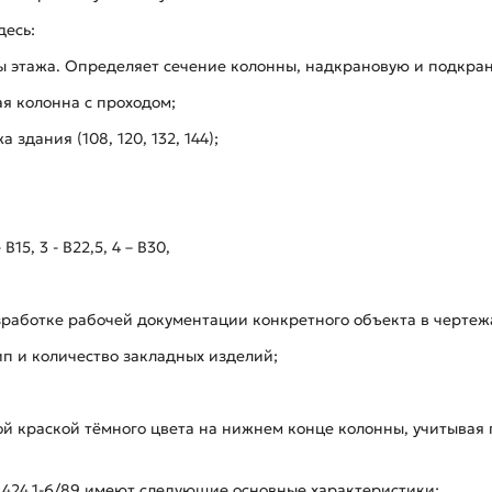
десь:
ы этажа. Определяет сечение колонны, надкрановую и подкрано
ая колонна с проходом;
 здания (108, 120, 132, 144);
15, 3 - В22,5, 4 – В30,
зработке рабочей документации конкретного объекта в черте
п и количество закладных изделий;
 краской тёмного цвета на нижнем конце колонны, учитывая г
1.424.1-6/89 имеют следующие основные характеристики: