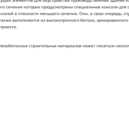
сущих элементов для обустройства производственных зданий к
его сечения которых предусмотрены специальные консоли для 
нсолей в плоскости меньшего сечения. Они, в свою очередь, с
также выполняются из высокопрочного бетона, армированного 
проекте.
езобетонных строительных материалов может писаться нескол