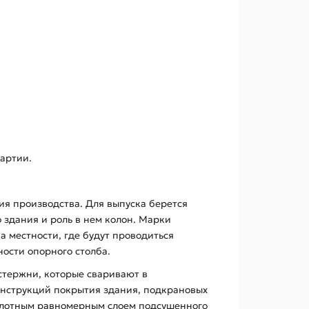
артии.
вия производства. Для выпуска берется
о здания и роль в нем колон. Марки
 местности, где будут проводиться
ости опорного столба.
 стержни, которые сваривают в
нструкций покрытия здания, подкрановых
 плотным равномерным слоем подсушенного