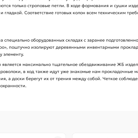
аются только строповые петли. В ходе формования и сушки из
й и гладкой. Соответствие готовых колон всем техническим тре
на специально оборудованных складах с заранее подготовлен
бро», поштучно изолируют деревянными инвентарными прокла
у элементу.
 является максимально тщательное обездвиживание ЖБ изделий
проволоки, в ход также идут уже знакомые нам прокладочные 
я, а доски берегут их от трения между собой. Четкое соблюде
сохранности.