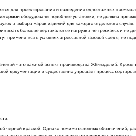
тся для проектирования и возведения одноэтажных промышленн
которыми оборудованы подобные установки, не должна превыша
агрузок и выбора марок изделий для каждого отдельного случая
нимать большие вертикальные нагрузки не трескаясь и не де
ут применяться в условиях агрессивной газовой среды, не по
чений - это важный аспект производства ЖБ-изделий. Кроме 
еской документации и существенно упрощает процесс сортиров
сти.
кой черной краской. Однако помимо основных обозначений, р
е или лого производителя и основные технические параметры: