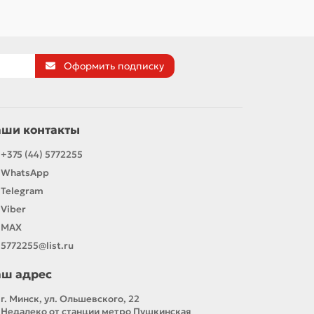
Оформить подписку
аши контакты
+375 (44) 5772255
WhatsApp
Telegram
Viber
MAX
5772255@list.ru
аш адрес
г. Минск, ул. Ольшевского, 22
Недалеко от станции метро Пушкинская