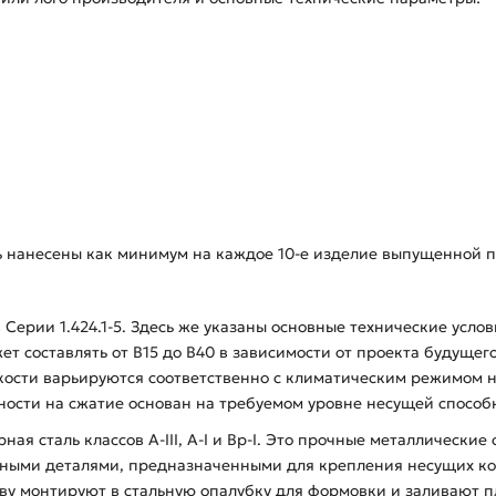
ь нанесены как минимум на каждое 10-е изделие выпущенной п
Серии 1.424.1-5. Здесь же указаны основные технические усло
ет составлять от В15 до В40 в зависимости от проекта будущег
ости варьируются соответственно с климатическим режимом на
ности на сжатие основан на требуемом уровне несущей способн
ая сталь классов А-ІІІ, А-І и Вр-І. Это прочные металлические
дными деталями, предназначенными для крепления несущих ко
нову монтируют в стальную опалубку для формовки и заливают