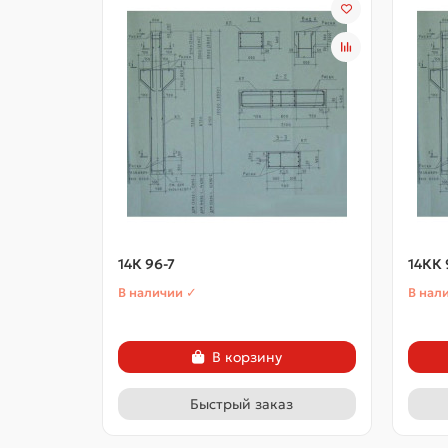
14К 96-7
14КК 
В наличии ✓
В нал
В корзину
Быстрый заказ