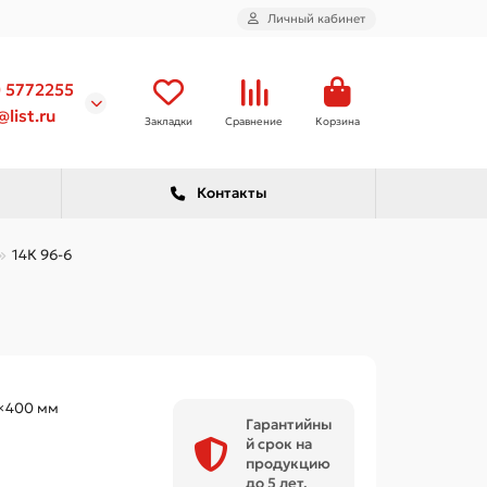
Личный кабинет
) 5772255
list.ru
Закладки
Сравнение
Корзина
Контакты
14К 96-6
×400 мм
Гарантийны
й срок на
продукцию
до 5 лет.