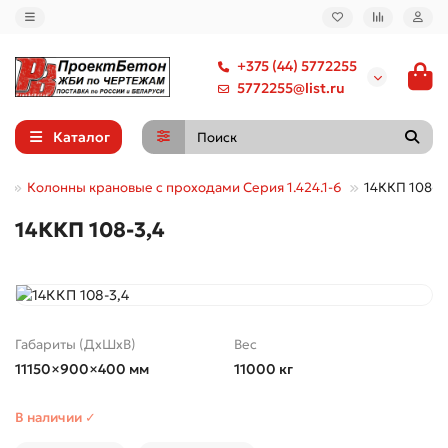
+375 (44) 5772255
5772255@list.ru
Каталог
е
Колонны крановые с проходами Серия 1.424.1-6
14ККП 108-3
14ККП 108-3,4
Габариты (ДхШхВ)
Вес
11150×900×400 мм
11000 кг
В наличии ✓