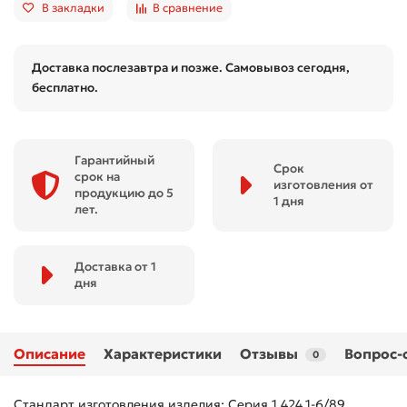
В закладки
В сравнение
Доставка послезавтра и позже. Самовывоз сегодня,
бесплатно.
Гарантийный
Срок
срок на
изготовления от
продукцию до 5
1 дня
лет.
Доставка от 1
дня
Описание
Характеристики
Отзывы
Вопрос-
0
Стандарт изготовления изделия: Серия 1.424.1-6/89