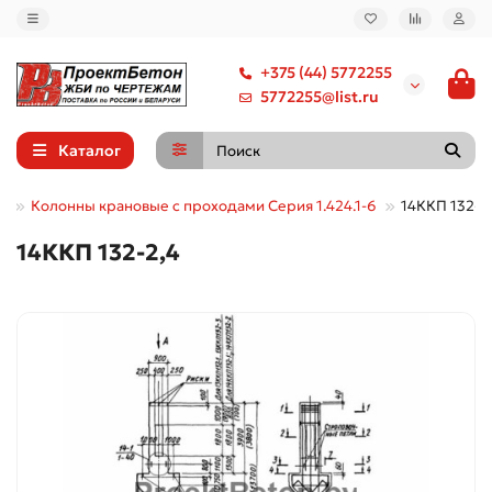
+375 (44) 5772255
5772255@list.ru
Каталог
е
Колонны крановые с проходами Серия 1.424.1-6
14ККП 132-2
14ККП 132-2,4