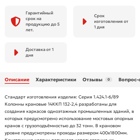
Гарантийный
Срок
срок на
изготовления от
продукцию до 5
1 дня
лет.
Доставка от 1
дня
Описание
Характеристики
Отзывы
Вопрос-
0
Стандарт изготовления изделия: Серия 1.424.1-6/89
Колонны крановые 14ККП 132-2,4 разработаны для
создания каркасов одноэтажных промышленных зданий, в
которых предусмотрено использование мостовых опорных
кранов с грузоподъёмностью до 32 тонн. В крановом
уровне предусмотрены проходы размером 400х1800мм.
Конструкция колонн допускает использование их